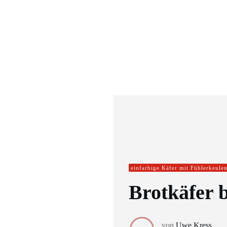
einfarbige Käfer mit Fühlerkeule
Brotkäfer 
von
Uwe Kress