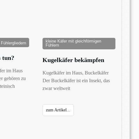
kleine Käfer mit gleichförmigen
 Fühlergliedern
Fühlern
s tun?
Kugelkäfer bekämpfen
fer im Haus
Kugelkäfer im Haus, Buckelkäfer
r gehören zu
Der Buckelkäfer ist ein Insekt, das
teinisch
zwar weltweit
zum Artikel...